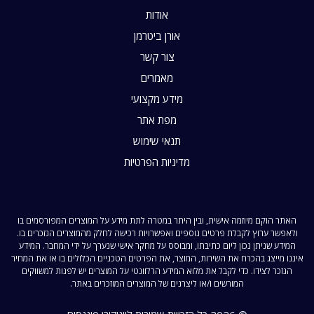
אודות
אורן ביטרמן
צור קשר
מאמרים
מידע מקצועי
מפת אתר
תנאי שימוש
מדיניות הפרטיות
האתר הוקם מיוזמה אישית, ובין היתר במטרה לתת מידע על המוצרים המפורסמים בו
ולאפשר ערוץ לקבלת פרטים נוספים ואפשרויות רכישה לחלק מהמוצרים הנזכרים בו.
המידע שניתן נכון ליום כתיבתו, ומבוסס על מחקר אישי שנערך על ידי המחבר. המידע
איננו מייצג בהכרח את השירות, המוצר, את הפרטים הטכניים הכלולים בו או את המחיר
הנזכר לצידו. כדי לקבל את מלוא המידע הרלוונטי על המוצרים יש לפנות למשווקים
המורשים ו/או ליצרנים של המוצרים המוזכרים באתר.