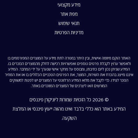
מידע מקצועי
מפת אתר
תנאי שימוש
מדיניות הפרטיות
האתר הוקם מיוזמה אישית, ובין היתר במטרה לתת מידע על המוצרים המפורסמים בו
ולאפשר ערוץ לקבלת פרטים נוספים ואפשרויות רכישה לחלק מהמוצרים הנזכרים בו.
המידע שניתן נכון ליום כתיבתו, ומבוסס על מחקר אישי שנערך על ידי המחבר. המידע
איננו מייצג בהכרח את השירות, המוצר, את הפרטים הטכניים הכלולים בו או את המחיר
הנזכר לצידו. כדי לקבל את מלוא המידע הרלוונטי על המוצרים יש לפנות למשווקים
המורשים ו/או ליצרנים של המוצרים המוזכרים באתר.
© 2026 כל הזכויות שמורות ליוניקורן פיננסים
המידע באתר הוא כללי בלבד ואינו מהווה ייעוץ פיננסי או המלצת
השקעה.