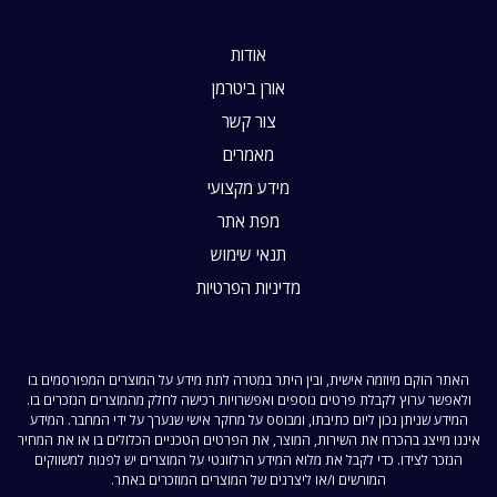
אודות
אורן ביטרמן
צור קשר
מאמרים
מידע מקצועי
מפת אתר
תנאי שימוש
מדיניות הפרטיות
האתר הוקם מיוזמה אישית, ובין היתר במטרה לתת מידע על המוצרים המפורסמים בו
ולאפשר ערוץ לקבלת פרטים נוספים ואפשרויות רכישה לחלק מהמוצרים הנזכרים בו.
המידע שניתן נכון ליום כתיבתו, ומבוסס על מחקר אישי שנערך על ידי המחבר. המידע
איננו מייצג בהכרח את השירות, המוצר, את הפרטים הטכניים הכלולים בו או את המחיר
הנזכר לצידו. כדי לקבל את מלוא המידע הרלוונטי על המוצרים יש לפנות למשווקים
המורשים ו/או ליצרנים של המוצרים המוזכרים באתר.