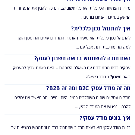
מדידת הצמיחה הכלכלית היא כלי חשוב שבידינו כדי להבין את התפתחות
המשק במדינה. אנחנו בוחנים ...
איך להתנהל נכון כלכלית?
להתנהל נכון כלכלית הוא סיפור מאתגר. המחירים עולים והחיסכון הופך
למשימה מורכבת יותר. אבל עם ...
האם חובה להשתמש ברואה חשבון לעסק?
עסקים רבים מתמודדים עם השאלה הלוהטת – האם באמת צריך להעסיק
רואה חשבון? מדובר בשאלה ...
מה זה מודל עסקי B2C ומה זה B2B?
מודלים עסקיים שונים משתלבים בחיינו היום-יומיים יותר מאשר אנו יכולים
להבחין. נפגוש את המודל B2C, ...
איך בונים מודל עסקי?
בניית מודל עסקי הוא בעצם תהליך שמתחיל בחלום ומתממש במציאות של