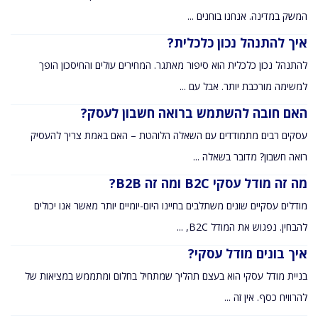
המשק במדינה. אנחנו בוחנים ...
איך להתנהל נכון כלכלית?
להתנהל נכון כלכלית הוא סיפור מאתגר. המחירים עולים והחיסכון הופך
למשימה מורכבת יותר. אבל עם ...
האם חובה להשתמש ברואה חשבון לעסק?
עסקים רבים מתמודדים עם השאלה הלוהטת – האם באמת צריך להעסיק
רואה חשבון? מדובר בשאלה ...
מה זה מודל עסקי B2C ומה זה B2B?
מודלים עסקיים שונים משתלבים בחיינו היום-יומיים יותר מאשר אנו יכולים
להבחין. נפגוש את המודל B2C, ...
איך בונים מודל עסקי?
בניית מודל עסקי הוא בעצם תהליך שמתחיל בחלום ומתממש במציאות של
להרוויח כסף. אין זה ...