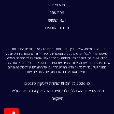
מידע מקצועי
מפת אתר
תנאי שימוש
מדיניות הפרטיות
האתר הוקם מיוזמה אישית, ובין היתר במטרה לתת מידע על המוצרים המפורסמים בו
ולאפשר ערוץ לקבלת פרטים נוספים ואפשרויות רכישה לחלק מהמוצרים הנזכרים בו.
המידע שניתן נכון ליום כתיבתו, ומבוסס על מחקר אישי שנערך על ידי המחבר. המידע
איננו מייצג בהכרח את השירות, המוצר, את הפרטים הטכניים הכלולים בו או את המחיר
הנזכר לצידו. כדי לקבל את מלוא המידע הרלוונטי על המוצרים יש לפנות למשווקים
המורשים ו/או ליצרנים של המוצרים המוזכרים באתר.
© 2026 כל הזכויות שמורות ליוניקורן פיננסים
המידע באתר הוא כללי בלבד ואינו מהווה ייעוץ פיננסי או המלצת
השקעה.