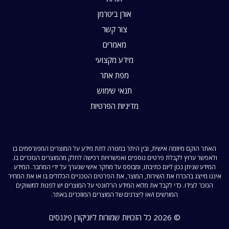
אורן ביטרמן
צור קשר
מאמרים
מידע מקצועי
מפת אתר
תנאי שימוש
מדיניות הפרטיות
האתר הוקם מיוזמה אישית, ובין היתר במטרה לתת מידע על המוצרים המפורסמים בו
ולאפשר ערוץ לקבלת פרטים נוספים ואפשרויות רכישה לחלק מהמוצרים הנזכרים בו.
המידע שניתן נכון ליום כתיבתו, ומבוסס על מחקר אישי שנערך על ידי המחבר. המידע
איננו מייצג בהכרח את השירות, המוצר, את הפרטים הטכניים הכלולים בו או את המחיר
הנזכר לצידו. כדי לקבל את מלוא המידע הרלוונטי על המוצרים יש לפנות למשווקים
המורשים ו/או ליצרנים של המוצרים המוזכרים באתר.
© 2026 כל הזכויות שמורות ליוניקורן פיננסים