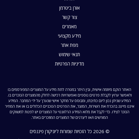
אורן ביטרמן
צור קשר
מאמרים
מידע מקצועי
מפת אתר
תנאי שימוש
מדיניות הפרטיות
האתר הוקם מיוזמה אישית, ובין היתר במטרה לתת מידע על המוצרים המפורסמים בו
ולאפשר ערוץ לקבלת פרטים נוספים ואפשרויות רכישה לחלק מהמוצרים הנזכרים בו.
המידע שניתן נכון ליום כתיבתו, ומבוסס על מחקר אישי שנערך על ידי המחבר. המידע
איננו מייצג בהכרח את השירות, המוצר, את הפרטים הטכניים הכלולים בו או את המחיר
הנזכר לצידו. כדי לקבל את מלוא המידע הרלוונטי על המוצרים יש לפנות למשווקים
המורשים ו/או ליצרנים של המוצרים המוזכרים באתר.
© 2026 כל הזכויות שמורות ליוניקורן פיננסים